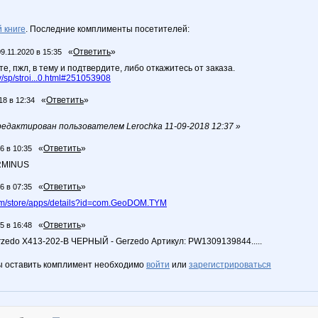
 книге
. Последние комплименты посетителей:
«
Ответить
»
09.11.2020 в 15:35
е, пжл, в тему и подтвердите, либо откажитесь от заказа.
sp/stroi...0.html#251053908
«
Ответить
»
18 в 12:34
едактирован пользователем Lerochka 11-09-2018 12:37 »
«
Ответить
»
6 в 10:35
RMINUS
«
Ответить
»
6 в 07:35
.com/store/apps/details?id=com.GeoDOM.TYM
«
Ответить
»
5 в 16:48
rzedo X413-202-B ЧЕРНЫЙ - Gerzedo Артикул: PW1309139844.....
ы оставить комплимент необходимо
войти
или
зарегистрироваться