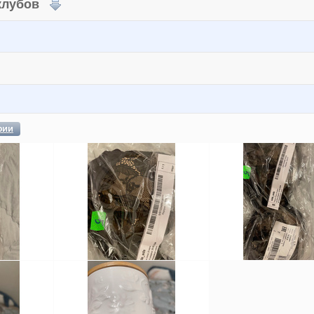
 клубов
фии