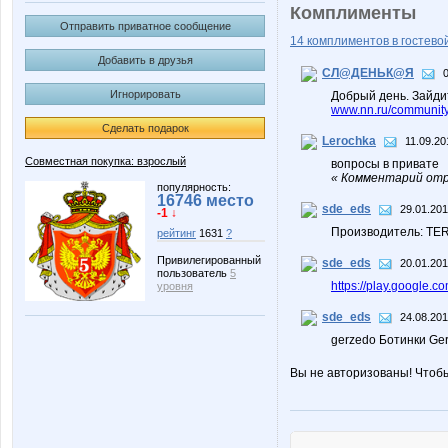
Комплименты
Отправить приватное сообщение
14 комплиментов в гостевой
Добавить в друзья
СЛ@ДЕНЬК@Я
Игнорировать
Добрый день. Зайдит
www.nn.ru/community/
Сделать подарок
Lerochka
11.09.20
Совместная покупка: взрослый
вопросы в привате
« Комментарий отр
популярность:
16746 место
sde_eds
29.01.201
-1 ↓
Производитель: TE
рейтинг
1631
?
Привилегированный
sde_eds
20.01.201
пользователь
5
https://play.google
уровня
sde_eds
24.08.201
gerzedo Ботинки Ge
Вы не авторизованы! Чтоб