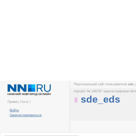
Персональный сайт пользователя
sde_
портрет № 246787 зарегистрирован боле
sde_eds
Привет, Гость !
-
Войти
-
Зарегистрироваться