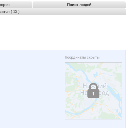
лерея
Поиск людей
вится
( 13 )
Координаты скрыты