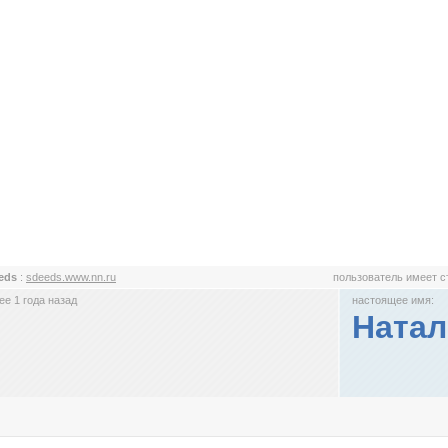
eds
:
sdeeds.www.nn.ru
пользователь имеет 
е 1 года назад
настоящее имя:
Натал