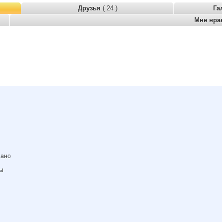
Друзья
( 24 )
Га
Мне нра
зано
ны