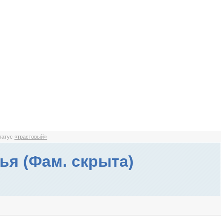
статус
«трастовый»
ья (Фам. скрыта)